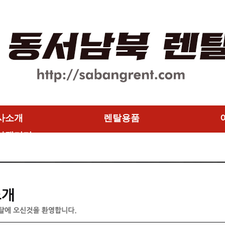
사소개
렌탈용품
사갤러리