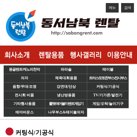
메뉴
검색
몽골텐트/캐노피천막
파라솔
테이블
의자
체육대회용품
트러스/포토존/부스/전시부스
음향/무대/조명
강연대/단상
커팅식/기공식
전시회 비품
냉난방용품
TV/기가폰/발전기
기타행사용품
룰렛/에어볼/이벤트게임기
게임/오락/놀이기구
에어바운스
나무부스&테이블의자
커팅식/기공식