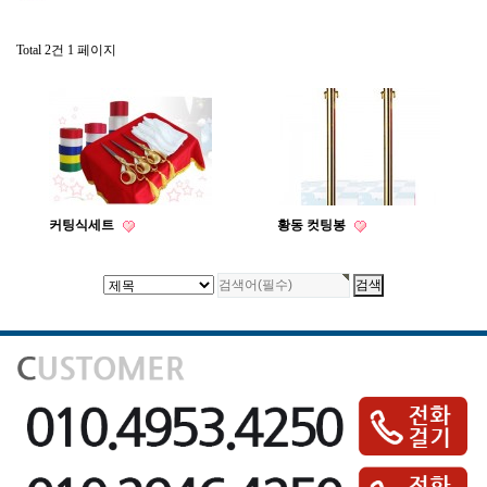
Total 2건
1 페이지
커팅식세트
황동 컷팅봉