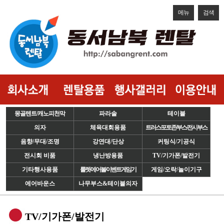
메뉴
검색
몽골텐트/캐노피천막
파라솔
테이블
의자
체육대회용품
트러스/포토존/부스/전시부스
음향/무대/조명
강연대/단상
커팅식/기공식
전시회 비품
냉난방용품
TV/기가폰/발전기
기타행사용품
룰렛/에어볼/이벤트게임기
게임/오락/놀이기구
에어바운스
나무부스&테이블의자
TV/기가폰/발전기