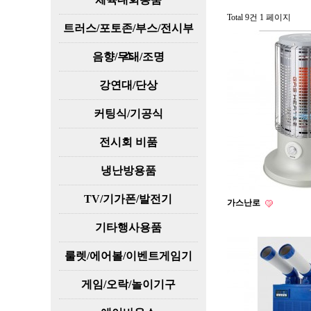
Total 9건
1 페이지
트러스/포토존/부스/전시부
스
음향/무대/조명
강연대/단상
커팅식/기공식
전시회 비품
냉난방용품
TV/기가폰/발전기
가스난로
기타행사용품
룰렛/에어볼/이벤트게임기
게임/오락/놀이기구