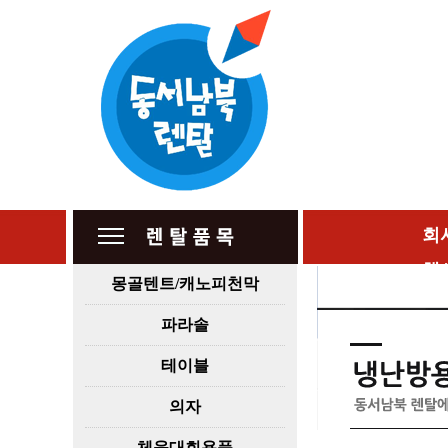
회
행
몽골텐트/캐노피천막
파라솔
테이블
의자
체육대회용품