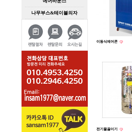
에어바운스
나무부스&테이블의자
이동식에어콘
전기물끓이기