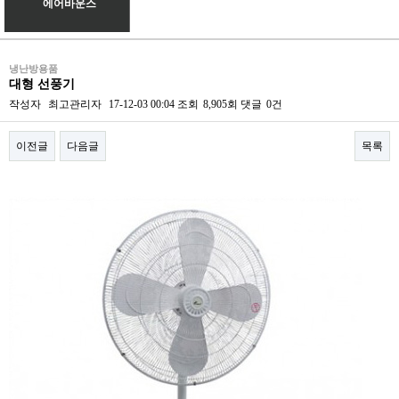
에어바운스
냉난방용품
대형 선풍기
작성자
최고관리자
17-12-03 00:04
조회
8,905회
댓글
0건
이전글
다음글
목록
본문