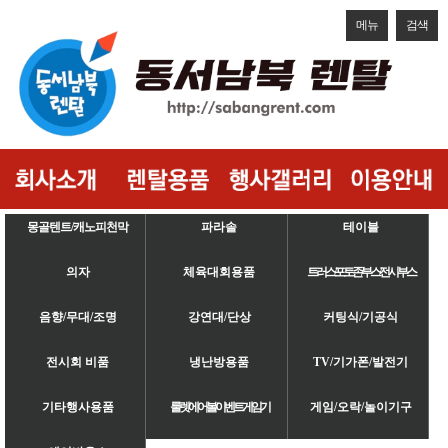
메뉴
검색
몽골텐트/캐노피천막
파라솔
테이블
의자
체육대회용품
트러스/포토존/부스/전시부스
음향/무대/조명
강연대/단상
커팅식/기공식
전시회 비품
냉난방용품
TV/기가폰/발전기
기타행사용품
룰렛/에어볼/이벤트게임기
게임/오락/놀이기구