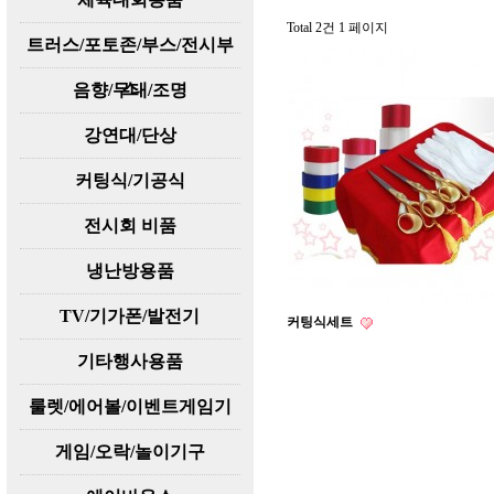
Total 2건
1 페이지
트러스/포토존/부스/전시부
스
음향/무대/조명
강연대/단상
커팅식/기공식
전시회 비품
냉난방용품
TV/기가폰/발전기
커팅식세트
기타행사용품
룰렛/에어볼/이벤트게임기
게임/오락/놀이기구