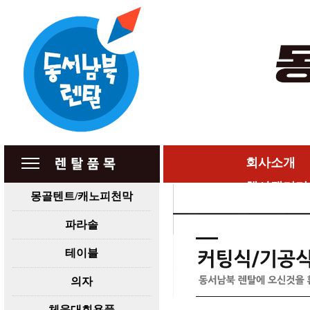
회사소개
행사갤러리
몽골텐트/캐노피천막
파라솔
테이블
의자
체육대회용품