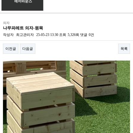
에어바운스
의자
나무파레트 의자-원목
작성자
최고관리자
25-05-23 13:30
조회
5,326회
댓글
0건
이전글
다음글
목록
본문