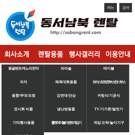
메뉴
검색
몽골텐트/캐노피천막
파라솔
테이블
의자
체육대회용품
트러스/포토존/부스/전시부스
음향/무대/조명
강연대/단상
커팅식/기공식
전시회 비품
냉난방용품
TV/기가폰/발전기
기타행사용품
룰렛/에어볼/이벤트게임기
게임/오락/놀이기구