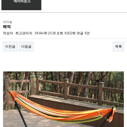
에어바운스
파라솔
해먹
작성자
최고관리자
19-04-08 23:28
조회
9,022회
댓글
0건
이전글
다음글
목록
본문