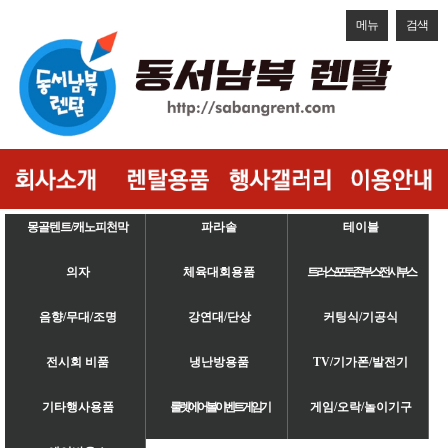
메뉴
검색
몽골텐트/캐노피천막
파라솔
테이블
의자
체육대회용품
트러스/포토존/부스/전시부스
음향/무대/조명
강연대/단상
커팅식/기공식
전시회 비품
냉난방용품
TV/기가폰/발전기
기타행사용품
룰렛/에어볼/이벤트게임기
게임/오락/놀이기구