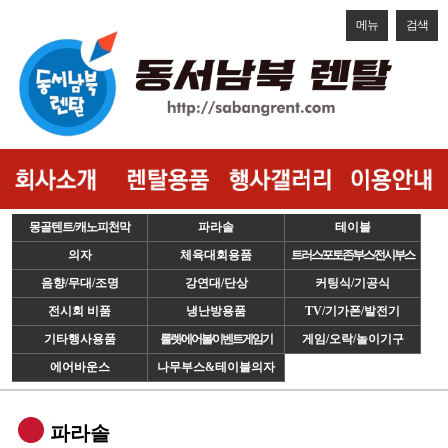
메뉴
검색
몽골텐트/캐노피천막
파라솔
테이블
의자
체육대회용품
트러스/포토존/부스/전시부스
음향/무대/조명
강연대/단상
커팅식/기공식
전시회 비품
냉난방용품
TV/기가폰/발전기
기타행사용품
룰렛/에어볼/이벤트게임기
게임/오락/놀이기구
에어바운스
나무부스&테이블의자
파라솔