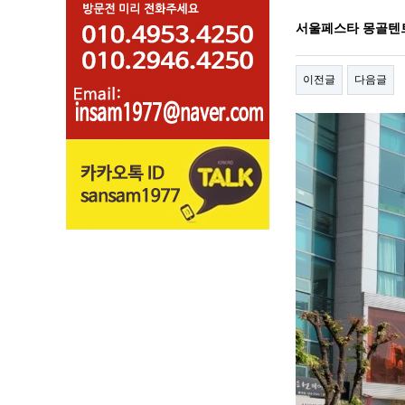
서울페스타 몽골텐
이전글
다음글