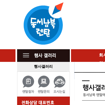
회
행
행사갤러리