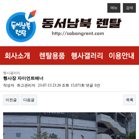
메뉴
검색
행사갤러리
행사장 자이언트배너
작성자
최고관리자
23-07-13 23:26
조회
15,071회
댓글
0건
이전글
다음글
목록
본문