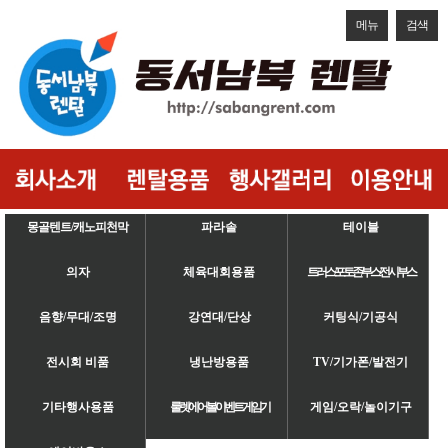
메뉴
검색
몽골텐트/캐노피천막
파라솔
테이블
의자
체육대회용품
트러스/포토존/부스/전시부스
음향/무대/조명
강연대/단상
커팅식/기공식
전시회 비품
냉난방용품
TV/기가폰/발전기
기타행사용품
룰렛/에어볼/이벤트게임기
게임/오락/놀이기구