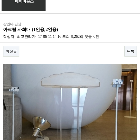
에어바운스
강연대/단상
아크릴 사회대 (1인용,2인용)
작성자
최고관리자
17-06-11 14:16
조회
9,262회
댓글
0건
이전글
목록
본문