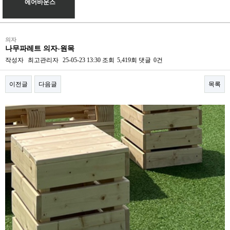
에어바운스
의자
나무파레트 의자-원목
작성자
최고관리자
25-05-23 13:30
조회
5,419회
댓글
0건
이전글
다음글
목록
본문