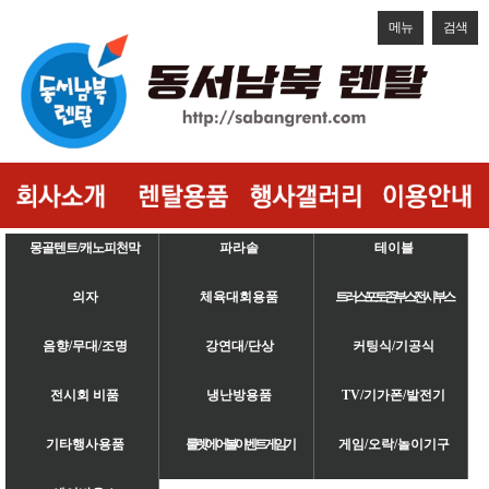
메뉴
검색
몽골텐트/캐노피천막
파라솔
테이블
의자
체육대회용품
트러스/포토존/부스/전시부스
음향/무대/조명
강연대/단상
커팅식/기공식
전시회 비품
냉난방용품
TV/기가폰/발전기
기타행사용품
룰렛/에어볼/이벤트게임기
게임/오락/놀이기구